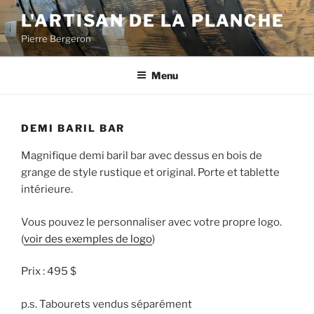
Aller
L'ARTISAN DE LA PLANCHE
au
Pierre Bergeron
contenu
Menu
DEMI BARIL BAR
Magnifique demi baril bar avec dessus en bois de
grange de style rustique et original. Porte et tablette
intérieure.
Vous pouvez le personnaliser avec votre propre logo.
(
voir des exemples de logo
)
Prix : 495 $
p.s. Tabourets vendus séparément